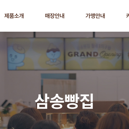
제품소개
매장안내
가맹안내
삼송빵집