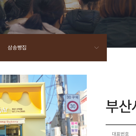
삼송빵집
부산
대표번호