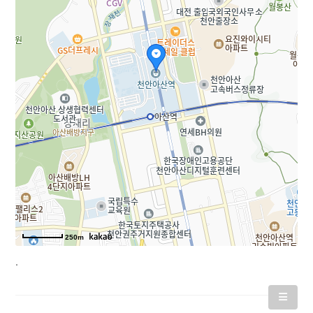
250m
.