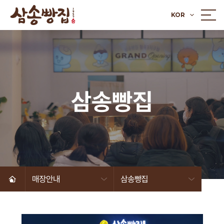
KOR
삼송빵집
매장안내
삼송빵집